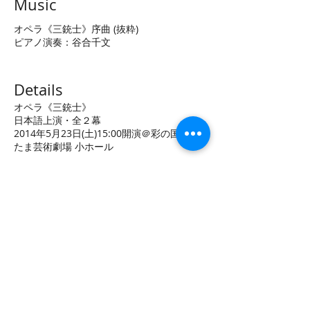
Music
オペラ《三銃士》序曲 (抜粋)
ピアノ演奏：谷合千文
Details
オペラ《三銃士》
日本語上演・全２幕
2014年5月23日(土)15:00開演＠彩の国さい
たま芸術劇場 小ホール
原作：アレクサンドル・デュマ「ダルタニャ
ン物語」より
台本：大野万太郎
作曲：山田香
指揮：井上博文
演出：太田麻衣子
ピアノ：谷合千文
衣裳：AYANO
照明：辻井太郎
メイク：星野安子
舞台監督：八木清市