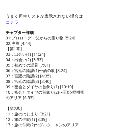
うまく再生リストが表示されない場合は
コチラ
チャプター詳細
01:プロローグ・父からの贈り物 [5:24]
02:序曲 [4:44]
【第1幕】
03：出会い(1) [11:24]
04：出会い(2) [3:53]
05：初めての謁見 [7:01]
06：宮廷の陰謀(1)〜酒の歌 [3:24]
07：宮廷の陰謀(2) [4:35]
08：宮廷の陰謀(3) [3:40]
09：密会とダイヤの首飾り(1) [10:10]
10：密会とダイヤの首飾り(2)〜王妃/枢機卿
のアリア [6:53]
【第2幕】
11：旅のはじまり [3:21]
12：旅の仲間(1) [8:39]
13：旅の仲間(2)〜ダルタニャンのアリア