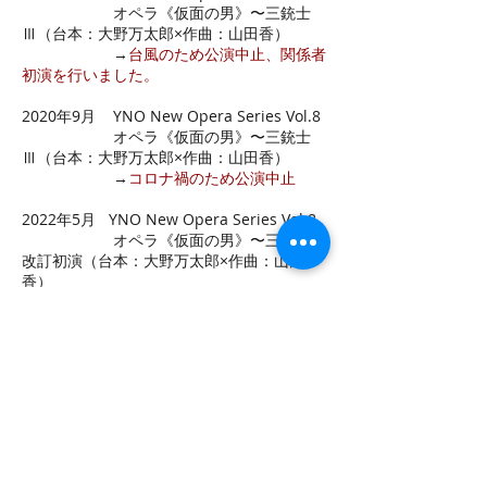
オペラ《仮面の男》〜三銃士
Ⅲ（台本：大野万太郎×作曲：山田香）
→
台風のため公演中止、関係者
初演を行いました。
2020年9月 YNO New Opera Series Vol.8
オペラ《仮面の男》〜三銃士
Ⅲ（台本：大野万太郎×作曲：山田香）
→
コロナ禍のため公演中止
2022年5月
YNO New Opera Series Vol.8
オペラ《仮面の男》〜三銃士Ⅲ
改訂初演（台本：大野万太郎×作曲：山田
香）
2023年4月
YNO presents 作曲家・山田香
の世界2023〜剣舞×無言歌/歌曲/オペラ
剣舞×無言歌《Figuration:08》
（作曲：山田香）
剣舞×歌曲《ジョセフィーナ》
初演（台本：小野千花×作曲：山田香）
剣舞×オペラ《ジャンヌ》初演
（台本：小野千花
×作曲：山田香）