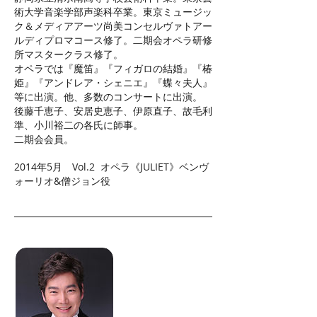
術大学音楽学部声楽科卒業。東京ミュージッ
ク＆メディアアーツ尚美コンセルヴァトアー
ルディプロマコース修了。二期会オペラ研修
所マスタークラス修了。
オペラでは『魔笛』『フィガロの結婚』『椿
姫』『アンドレア・シェニエ』『蝶々夫人』
等に出演。他、多数のコンサートに出演。
後藤千恵子、安居史恵子、伊原直子、故毛利
準、小川裕二の各氏に師事。
二期会会員。
2014年5月 Vol.2 オペラ《JULIET》ベンヴ
ォーリオ&僧ジョン役