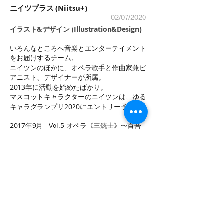
ニイツプラス (Niitsu+)
02/07/2020
イラスト&デザイン (Illustration&Design
)
いろんなところへ音楽とエンターテイメント
をお届けするチーム。
ニイツンのほかに、オペラ歌手と作曲家兼ピ
アニスト、デザイナーが所属。
2013年に活動を始めたばかり。
​マスコットキャラクターのニイツンは、ゆる
キャラグランプリ2020にエントリー予定！
2017年9月 Vol.5 オペラ《三銃士》〜百合
の烙印 チラシ・パンフレットデザイン
2018年9月 Vol.6 オペラ《二都物語》チラ
シ・パンフレットデザイン
2019年10月 Vol.7 オペラ《仮面の男》チラ
シ・パンフレットデザイン
2020年9月 Vol.8 オペラ《仮面の男》改訂
版 チラシ・パンフレットデザイン
http://niitsuplus.wixsite.com/niitsuplus