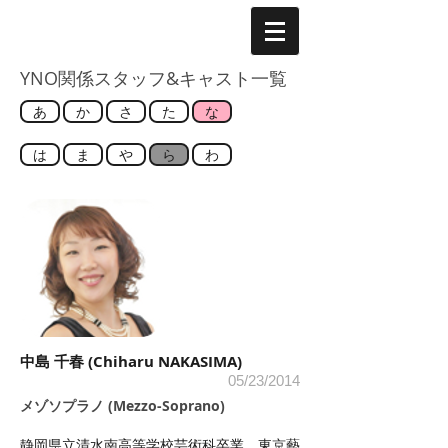
YNO関係スタッフ&キャスト一覧
あ
か
さ
た
な
は
ま
や
ら
わ
中島 千春 (Chiharu NAKASIMA)
05/23/2014
メゾソプラノ (Mezzo-Soprano)
静岡県立清水南高等学校芸術科卒業。東京藝