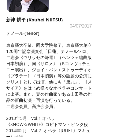
新津 耕平 (Kouhei NIITSU)
04/07/2017
テノール (Tenor)
東京藝大卒業、同大学院修了。東京藝大創立
120周年記念演奏会「日蓮」テノールソロ、
二期会《ウリッセの帰還》（ヘンツェ編曲版
日本初演）、同《サロメ》（P.コンヴィチュ
ニー演出）、ジョイ・バレエストゥーディオ
《プラテー》（日本初演）等の話題の公演に
ソリストとして出演。他にも「第九」、《メ
サイア》をはじめ様々なオペラやコンサート
に出演。また、妻の作曲家である山田香の作
品の新曲初演・再演を行っている。
二期会会員、高声会会員。
2013年5月 Vol.1 オペラ
《SNOW☆WHITE》コビトマン・ピンク役
2014年5月 Vol.2 オペラ《JULIET》マキュ
ーシオ役